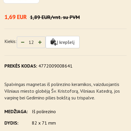
1,69 EUR
1,89 EUR/vnt. su PVM
Kiekis:
Į krepšelį
PREKĖS KODAS:
4772009008641
Spalvingas magnetas iš polirezino keramikos, vaizduojantis
Vilniaus miesto globėją Šv. Kristoforą, Vilniaus Katedrą, jos
varpinę bei Gedimino pilies bokštą su trispalve.
MEDŽIAGA:
Iš polirezino
DYDIS:
82 x 71 mm