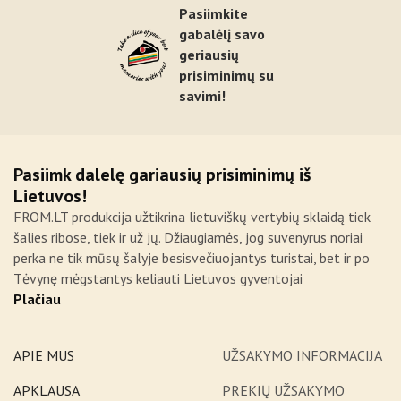
Pasiimkite
gabalėlį savo
geriausių
prisiminimų su
savimi!
Pasiimk dalelę gariausių prisiminimų iš
Lietuvos!
FROM.LT produkcija užtikrina lietuviškų vertybių sklaidą tiek
šalies ribose, tiek ir už jų. Džiaugiamės, jog suvenyrus noriai
perka ne tik mūsų šalyje besisvečiuojantys turistai, bet ir po
Tėvynę mėgstantys keliauti Lietuvos gyventojai
Plačiau
APIE MUS
UŽSAKYMO INFORMACIJA
APKLAUSA
PREKIŲ UŽSAKYMO