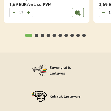
SIMBOLIAI
1,69 EUR/vnt. su PVM
1,69 
Suvenyrai iš
Lietuvos
Keliauk Lietuvoje