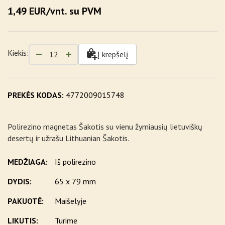
1,49 EUR/vnt. su PVM
Kiekis:
Į krepšelį
PREKĖS KODAS:
4772009015748
Polirezino magnetas Šakotis su vienu žymiausių lietuviškų
desertų ir užrašu Lithuanian Šakotis.
MEDŽIAGA:
Iš polirezino
DYDIS:
65 x 79 mm
PAKUOTĖ:
Maišelyje
LIKUTIS:
Turime