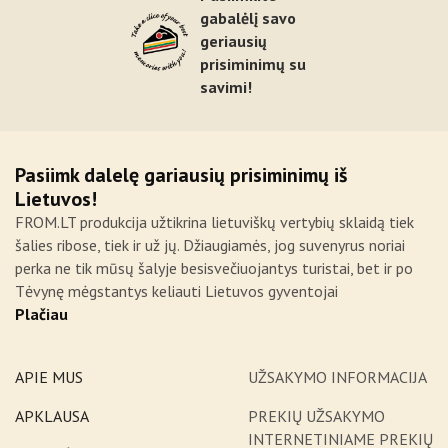
gabalėlį savo
geriausių
prisiminimų su
savimi!
Pasiimk dalelę gariausių prisiminimų iš
Lietuvos!
FROM.LT produkcija užtikrina lietuviškų vertybių sklaidą tiek
šalies ribose, tiek ir už jų. Džiaugiamės, jog suvenyrus noriai
perka ne tik mūsų šalyje besisvečiuojantys turistai, bet ir po
Tėvynę mėgstantys keliauti Lietuvos gyventojai
Plačiau
APIE MUS
UŽSAKYMO INFORMACIJA
APKLAUSA
PREKIŲ UŽSAKYMO
INTERNETINIAME PREKIŲ