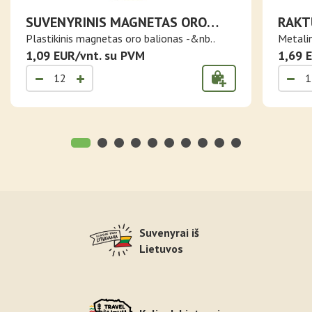
SUVENYRINIS MAGNETAS ORO
RAKT
BALIONAS VILNIUS
LIET
Plastikinis magnetas oro balionas -&nb..
Metalin
1,09 EUR/vnt. su PVM
1,69 
Suvenyrai iš
Lietuvos