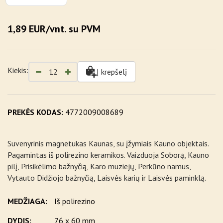
1,89 EUR/vnt. su PVM
Kiekis:
Į krepšelį
PREKĖS KODAS:
4772009008689
Suvenyrinis magnetukas Kaunas, su įžymiais Kauno objektais.
Pagamintas iš polirezino keramikos. Vaizduoja Soborą, Kauno
pilį, Prisikėlimo bažnyčią, Karo muziejų, Perkūno namus,
Vytauto Didžiojo bažnyčią, Laisvės karių ir Laisvės paminklą.
MEDŽIAGA:
Iš polirezino
DYDIS:
76 x 60 mm