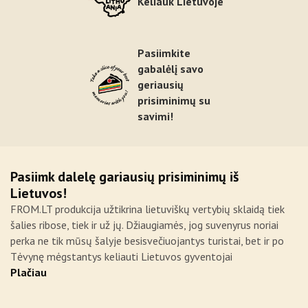
Keliauk Lietuvoje
Pasiimkite
gabalėlį savo
geriausių
prisiminimų su
savimi!
Pasiimk dalelę gariausių prisiminimų iš
Lietuvos!
FROM.LT produkcija užtikrina lietuviškų vertybių sklaidą tiek
šalies ribose, tiek ir už jų. Džiaugiamės, jog suvenyrus noriai
perka ne tik mūsų šalyje besisvečiuojantys turistai, bet ir po
Tėvynę mėgstantys keliauti Lietuvos gyventojai
Plačiau