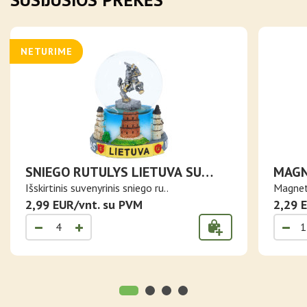
NETURIME
SNIEGO RUTULYS LIETUVA SU
MAGN
VYČIU IR LIETUVOS MIESTAIS
MERG
Išskirtinis suvenyrinis sniego ru..
Magnet
2,99 EUR/vnt. su PVM
2,29 