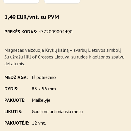
1,49 EUR/vnt. su PVM
PREKĖS KODAS:
4772009004490
Magnetas vaizduoja Kryžių kalną – svarbų Lietuvos simbolį.
Su užrašu Hill of Crosses Lietuva, su rudos ir geltonos spalvų
detalėmis.
MEDŽIAGA:
Iš polirezino
DYDIS:
85 x 56 mm
PAKUOTĖ:
Maišelyje
LIKUTIS:
Gausime artimiausiu metu
PAKUOTĖJE:
12 vnt.