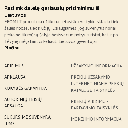
Pasiimk dalelę gariausių prisiminimų iš
Lietuvos!
FROM.LT produkcija užtikrina lietuviškų vertybių sklaidą tiek
šalies ribose, tiek ir už jų. Džiaugiamės, jog suvenyrus noriai
perka ne tik mūsų šalyje besisvečiuojantys turistai, bet ir po
Tėvynę mėgstantys keliauti Lietuvos gyventojai
Plačiau
APIE MUS
UŽSAKYMO INFORMACIJA
APKLAUSA
PREKIŲ UŽSAKYMO
INTERNETINIAME PREKIŲ
KOKYBĖS GARANTIJA
KATALOGE TAISYKLĖS
AUTORINIŲ TEISIŲ
PREKIŲ PIRKIMO -
APSAUGA
PARDAVIMO TAISYKLĖS
SUKURSIME SUVENYRĄ
MOKĖJIMO INFORMACIJA
JUMS