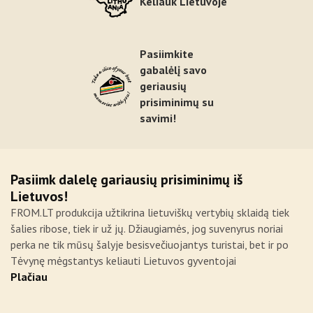
Keliauk Lietuvoje
Pasiimkite
gabalėlį savo
geriausių
prisiminimų su
savimi!
Pasiimk dalelę gariausių prisiminimų iš
Lietuvos!
FROM.LT produkcija užtikrina lietuviškų vertybių sklaidą tiek
šalies ribose, tiek ir už jų. Džiaugiamės, jog suvenyrus noriai
perka ne tik mūsų šalyje besisvečiuojantys turistai, bet ir po
Tėvynę mėgstantys keliauti Lietuvos gyventojai
Plačiau