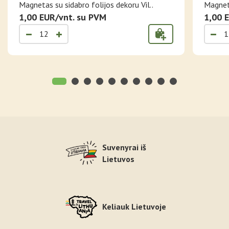
FOLIJA
MARIJ
Magnetas su sidabro folijos dekoru Vil..
Magneta
1,00 EUR/vnt. su PVM
1,00 
Suvenyrai iš
Lietuvos
Keliauk Lietuvoje