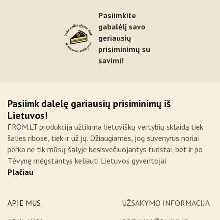
Pasiimkite
gabalėlį savo
geriausių
prisiminimų su
savimi!
Pasiimk dalelę gariausių prisiminimų iš
Lietuvos!
FROM.LT produkcija užtikrina lietuviškų vertybių sklaidą tiek
šalies ribose, tiek ir už jų. Džiaugiamės, jog suvenyrus noriai
perka ne tik mūsų šalyje besisvečiuojantys turistai, bet ir po
Tėvynę mėgstantys keliauti Lietuvos gyventojai
Plačiau
APIE MUS
UŽSAKYMO INFORMACIJA