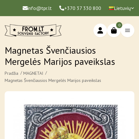
info@tpr.lt
+370 37 330 800
Lietuvių
0
Magnetas Švenčiausios
Mergelės Marijos paveikslas
Pradžia
MAGNETAI
Magnetas Švenčiausios Mergelės Marijos paveikslas