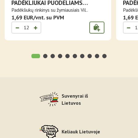
PADĖKLIUKAI PUODELIAMS
PADĖ
ŽYMIAUSI VILNIAUS PASTATAI IR
VILN
Padėkliukų rinkinys su žymiausiais Vil..
Padėkli
SIMBOLIAI
1,69 EUR/vnt. su PVM
1,69 
Suvenyrai iš
Lietuvos
Keliauk Lietuvoje