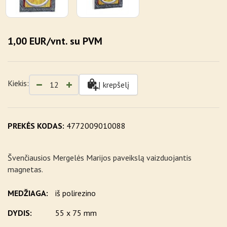
1,00 EUR/vnt. su PVM
Kiekis:
Į krepšelį
PREKĖS KODAS:
4772009010088
Švenčiausios Mergelės Marijos paveikslą vaizduojantis
magnetas.
MEDŽIAGA:
iš polirezino
DYDIS:
55 x 75 mm