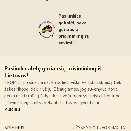
Pasiimkite
gabalėlį savo
geriausių
prisiminimų su
savimi!
Pasiimk dalelę gariausių prisiminimų iš
Lietuvos!
FROM.LT produkcija užtikrina lietuviškų vertybių sklaidą tiek
šalies ribose, tiek ir už jų. Džiaugiamės, jog suvenyrus noriai
perka ne tik mūsų šalyje besisvečiuojantys turistai, bet ir po
Tėvynę mėgstantys keliauti Lietuvos gyventojai
Plačiau
APIE MUS
UŽSAKYMO INFORMACIJA