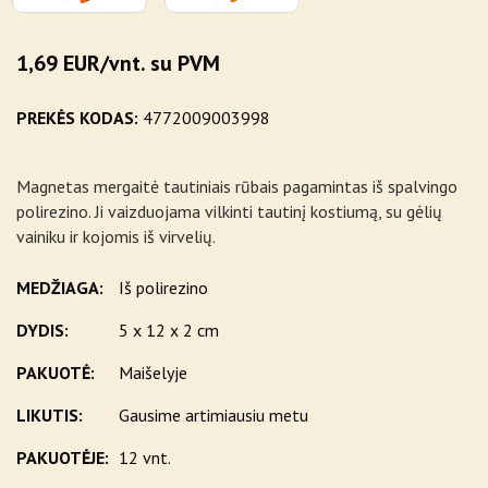
1,69 EUR/vnt. su PVM
PREKĖS KODAS:
4772009003998
Magnetas mergaitė tautiniais rūbais pagamintas iš spalvingo
polirezino. Ji vaizduojama vilkinti tautinį kostiumą, su gėlių
vainiku ir kojomis iš virvelių.
MEDŽIAGA:
Iš polirezino
DYDIS:
5 x 12 x 2 cm
PAKUOTĖ:
Maišelyje
LIKUTIS:
Gausime artimiausiu metu
PAKUOTĖJE:
12 vnt.