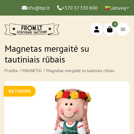
info@tpr.lt
+370 37 330 800
Lietuvių
0
Magnetas mergaitė su
tautiniais rūbais
Pradžia
MAGNETAI
Magnetas mergaitė su tautiniais rūbais
NETURIME