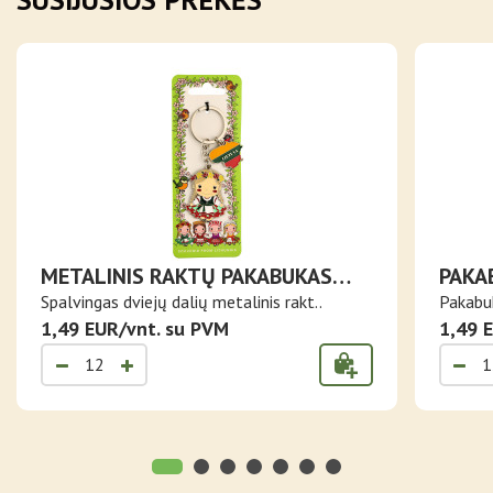
METALINIS RAKTŲ PAKABUKAS
PAKA
LIETUVAITĖ
LIET
Spalvingas dviejų dalių metalinis rakt..
Pakabuk
1,49 EUR/vnt. su PVM
1,49 