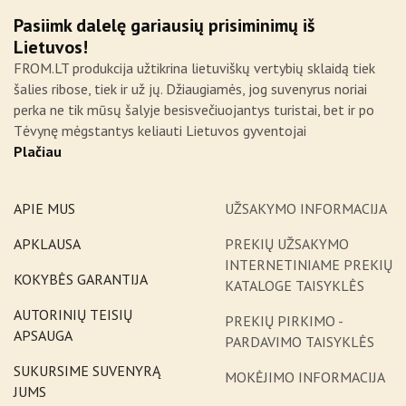
Pasiimk dalelę gariausių prisiminimų iš
Lietuvos!
FROM.LT produkcija užtikrina lietuviškų vertybių sklaidą tiek
šalies ribose, tiek ir už jų. Džiaugiamės, jog suvenyrus noriai
perka ne tik mūsų šalyje besisvečiuojantys turistai, bet ir po
Tėvynę mėgstantys keliauti Lietuvos gyventojai
Plačiau
APIE MUS
UŽSAKYMO INFORMACIJA
APKLAUSA
PREKIŲ UŽSAKYMO
INTERNETINIAME PREKIŲ
KOKYBĖS GARANTIJA
KATALOGE TAISYKLĖS
AUTORINIŲ TEISIŲ
PREKIŲ PIRKIMO -
APSAUGA
PARDAVIMO TAISYKLĖS
SUKURSIME SUVENYRĄ
MOKĖJIMO INFORMACIJA
JUMS