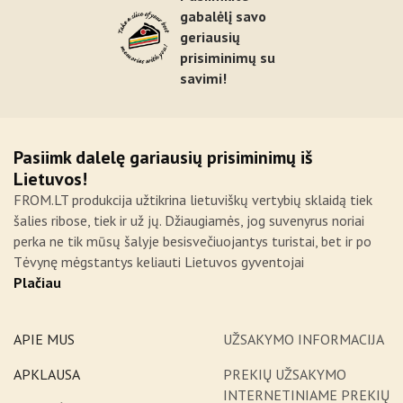
gabalėlį savo
geriausių
prisiminimų su
savimi!
Pasiimk dalelę gariausių prisiminimų iš
Lietuvos!
FROM.LT produkcija užtikrina lietuviškų vertybių sklaidą tiek
šalies ribose, tiek ir už jų. Džiaugiamės, jog suvenyrus noriai
perka ne tik mūsų šalyje besisvečiuojantys turistai, bet ir po
Tėvynę mėgstantys keliauti Lietuvos gyventojai
Plačiau
APIE MUS
UŽSAKYMO INFORMACIJA
APKLAUSA
PREKIŲ UŽSAKYMO
INTERNETINIAME PREKIŲ