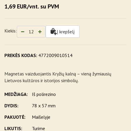
1,69 EUR/vnt. su PVM
Kiekis:
Į krepšelį
PREKĖS KODAS:
4772009010514
Magnetas vaizduojantis Kryžių kalną – vieną žymiausių
Lietuvos kultūros ir istorijos simbolių.
MEDŽIAGA:
Iš polirezino
DYDIS:
78 x 57 mm
PAKUOTĖ:
Maišelyje
LIKUTIS:
Turime