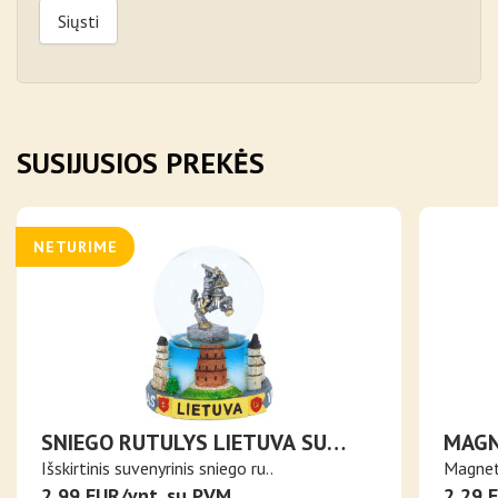
Siųsti
SUSIJUSIOS PREKĖS
NETURIME
SNIEGO RUTULYS LIETUVA SU
MAGN
VYČIU IR LIETUVOS MIESTAIS
MERG
Išskirtinis suvenyrinis sniego ru..
Magnet
2,99 EUR/vnt. su PVM
2,29 