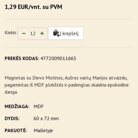
1,29 EUR/vnt. su PVM
Kiekis:
Į krepšelį
PREKĖS KODAS:
4772009011665
Magnetas su Dievo Motinos, Aušros vartų Marijos atvaizdu,
pagamintas iš MDF plokštės ir padengtas skaidria epoksidine
danga.
MEDŽIAGA:
MDF
DYDIS:
60 x 72 mm
PAKUOTĖ:
Maišelyje