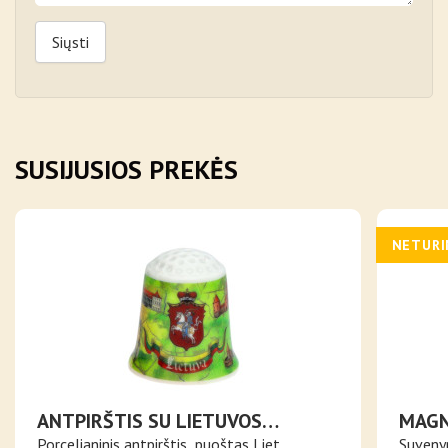
Siųsti
SUSIJUSIOS PREKĖS
NETUR
ANTPIRŠTIS SU LIETUVOS
MAGN
MIESTAIS IR VYČIU
VĖLIA
Porcelianinis antpirštis, puoštas Liet..
Suvenyr