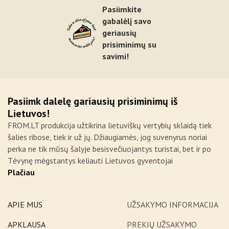
Pasiimkite
gabalėlį savo
geriausių
prisiminimų su
savimi!
Pasiimk dalelę gariausių prisiminimų iš
Lietuvos!
FROM.LT produkcija užtikrina lietuviškų vertybių sklaidą tiek
šalies ribose, tiek ir už jų. Džiaugiamės, jog suvenyrus noriai
perka ne tik mūsų šalyje besisvečiuojantys turistai, bet ir po
Tėvynę mėgstantys keliauti Lietuvos gyventojai
Plačiau
APIE MUS
UŽSAKYMO INFORMACIJA
APKLAUSA
PREKIŲ UŽSAKYMO