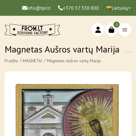
info@tpr.lt
+370 37 330 800
Lietuvių
0
Magnetas Aušros vartų Marija
Pradžia
MAGNETAI
Magnetas Aušros vartų Marija