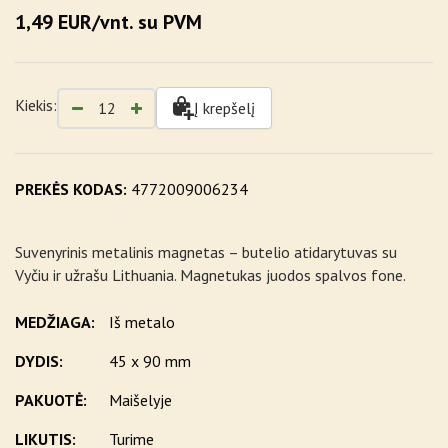
1,49 EUR/vnt. su PVM
Kiekis:
Į krepšelį
PREKĖS KODAS:
4772009006234
Suvenyrinis metalinis magnetas – butelio atidarytuvas su
Vyčiu ir užrašu Lithuania. Magnetukas juodos spalvos fone.
MEDŽIAGA:
Iš metalo
DYDIS:
45 x 90 mm
PAKUOTĖ:
Maišelyje
LIKUTIS:
Turime