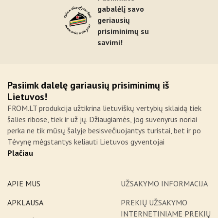
gabalėlį savo
geriausių
prisiminimų su
savimi!
Pasiimk dalelę gariausių prisiminimų iš
Lietuvos!
FROM.LT produkcija užtikrina lietuviškų vertybių sklaidą tiek
šalies ribose, tiek ir už jų. Džiaugiamės, jog suvenyrus noriai
perka ne tik mūsų šalyje besisvečiuojantys turistai, bet ir po
Tėvynę mėgstantys keliauti Lietuvos gyventojai
Plačiau
APIE MUS
UŽSAKYMO INFORMACIJA
APKLAUSA
PREKIŲ UŽSAKYMO
INTERNETINIAME PREKIŲ