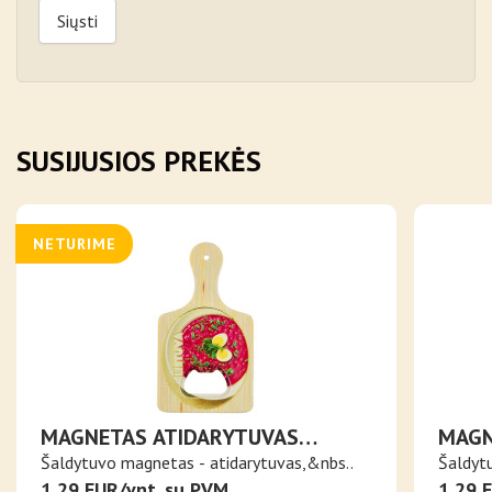
Siųsti
SUSIJUSIOS PREKĖS
NETURIME
MAGNETAS ATIDARYTUVAS
MAGN
PJAUSTYMO LENTELĖ SU
PJAU
Šaldytuvo magnetas - atidarytuvas,&nbs..
Šaldyt
ŠALTIBARŠČIAIS
DUO
1,29 EUR/vnt. su PVM
1,29 