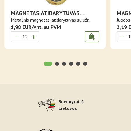
MAGNETAS ATIDARYTUVAS
MAGN
LIETUVA SU VYČIU
TRIS
Metalinis magnetas-atidarytuvas su užr..
Juodos 
1,98 EUR/vnt. su PVM
2,19 
Suvenyrai iš
Lietuvos