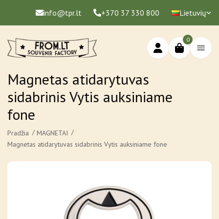
info@tpr.lt
+370 37 330 800
Lietuvių
0
Magnetas atidarytuvas
sidabrinis Vytis auksiniame
fone
Pradžia
MAGNETAI
Magnetas atidarytuvas sidabrinis Vytis auksiniame fone