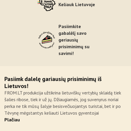
Keliauk Lietuvoje
Pasiimkite
gabalėlį savo
geriausių
prisiminimų su
savimi!
Pasiimk dalelę gariausių prisiminimų iš
Lietuvos!
FROM.LT produkcija užtikrina lietuviškų vertybių sklaidą tiek
šalies ribose, tiek ir už jų. Džiaugiamės, jog suvenyrus noriai
perka ne tik mūsų šalyje besisvečiuojantys turistai, bet ir po
Tėvynę mėgstantys keliauti Lietuvos gyventojai
Plačiau