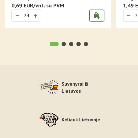
0,69 EUR/vnt. su PVM
1,49 
Suvenyrai iš
Lietuvos
Keliauk Lietuvoje