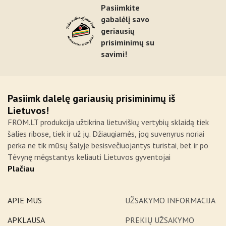
Pasiimkite
gabalėlį savo
geriausių
prisiminimų su
savimi!
Pasiimk dalelę gariausių prisiminimų iš
Lietuvos!
FROM.LT produkcija užtikrina lietuviškų vertybių sklaidą tiek
šalies ribose, tiek ir už jų. Džiaugiamės, jog suvenyrus noriai
perka ne tik mūsų šalyje besisvečiuojantys turistai, bet ir po
Tėvynę mėgstantys keliauti Lietuvos gyventojai
Plačiau
APIE MUS
UŽSAKYMO INFORMACIJA
APKLAUSA
PREKIŲ UŽSAKYMO