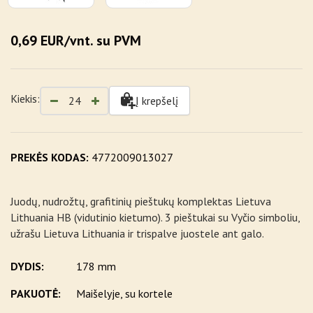
0,69 EUR/vnt. su PVM
Kiekis:
Į krepšelį
PREKĖS KODAS:
4772009013027
Juodų, nudrožtų, grafitinių pieštukų komplektas Lietuva
Lithuania HB (vidutinio kietumo). 3 pieštukai su Vyčio simboliu,
užrašu Lietuva Lithuania ir trispalve juostele ant galo.
DYDIS:
178 mm
PAKUOTĖ:
Maišelyje, su kortele