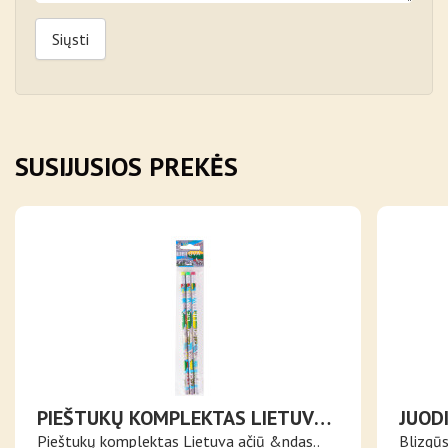
Siųsti
SUSIJUSIOS PREKĖS
PIEŠTUKŲ KOMPLEKTAS LIETUVA
JUODI
AČIŪ
TRIS
Pieštukų komplektas Lietuva ačiū &ndas..
Blizgūs