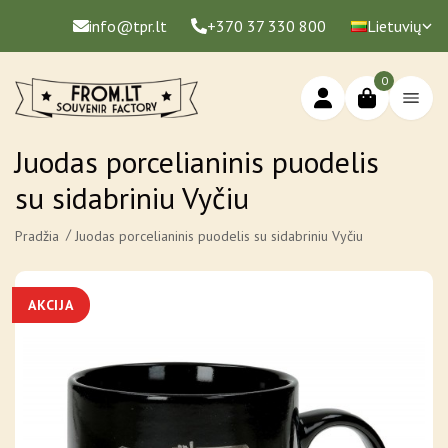
info@tpr.lt
+370 37 330 800
Lietuvių
0
Juodas porcelianinis puodelis
su sidabriniu Vyčiu
Pradžia
Juodas porcelianinis puodelis su sidabriniu Vyčiu
AKCIJA