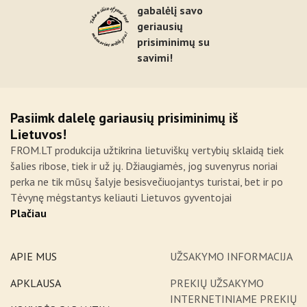
gabalėlį savo
geriausių
prisiminimų su
savimi!
Pasiimk dalelę gariausių prisiminimų iš
Lietuvos!
FROM.LT produkcija užtikrina lietuviškų vertybių sklaidą tiek
šalies ribose, tiek ir už jų. Džiaugiamės, jog suvenyrus noriai
perka ne tik mūsų šalyje besisvečiuojantys turistai, bet ir po
Tėvynę mėgstantys keliauti Lietuvos gyventojai
Plačiau
APIE MUS
UŽSAKYMO INFORMACIJA
APKLAUSA
PREKIŲ UŽSAKYMO
INTERNETINIAME PREKIŲ