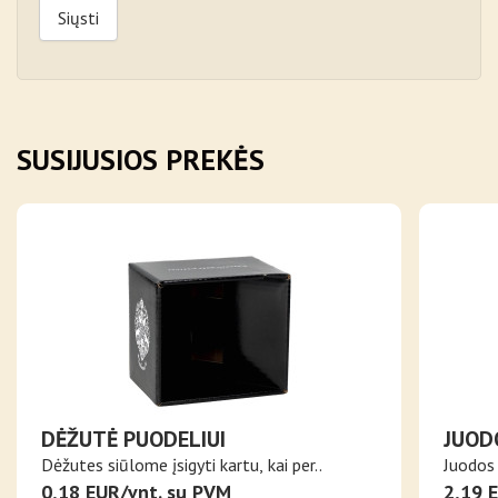
Siųsti
SUSIJUSIOS PREKĖS
DĖŽUTĖ PUODELIUI
JUOD
PUOD
Dėžutes siūlome įsigyti kartu, kai per..
Juodos 
KALB
0,18 EUR/vnt. su PVM
2,19 