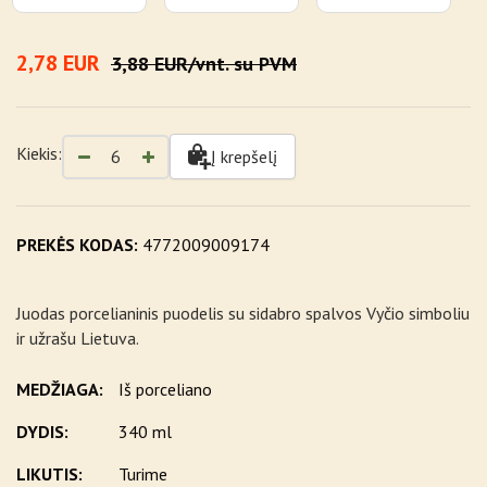
2,78 EUR
3,88 EUR/vnt. su PVM
Kiekis:
Į krepšelį
PREKĖS KODAS:
4772009009174
Juodas porcelianinis puodelis su sidabro spalvos Vyčio simboliu
ir užrašu Lietuva.
MEDŽIAGA:
Iš porceliano
DYDIS:
340 ml
LIKUTIS:
Turime