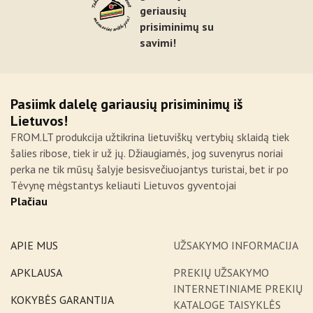
geriausių
prisiminimų su
savimi!
Pasiimk dalelę gariausių prisiminimų iš
Lietuvos!
FROM.LT produkcija užtikrina lietuviškų vertybių sklaidą tiek
šalies ribose, tiek ir už jų. Džiaugiamės, jog suvenyrus noriai
perka ne tik mūsų šalyje besisvečiuojantys turistai, bet ir po
Tėvynę mėgstantys keliauti Lietuvos gyventojai
Plačiau
APIE MUS
UŽSAKYMO INFORMACIJA
APKLAUSA
PREKIŲ UŽSAKYMO
INTERNETINIAME PREKIŲ
KOKYBĖS GARANTIJA
KATALOGE TAISYKLĖS