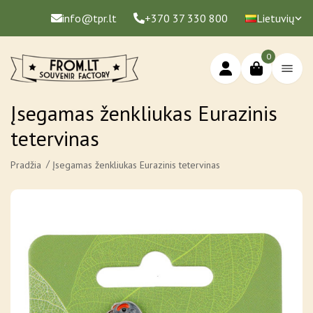
info@tpr.lt
+370 37 330 800
Lietuvių
0
Įsegamas ženkliukas Eurazinis
tetervinas
Pradžia
Įsegamas ženkliukas Eurazinis tetervinas