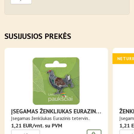
SUSIJUSIOS PREKĖS
NETUR
ĮSEGAMAS ŽENKLIUKAS EURAZINIS
ŽENK
TETERVINAS
MEDV
Įsegamas ženkliukas Eurazinis tetervin..
Įsegama
1,21 EUR/vnt. su PVM
1,21 