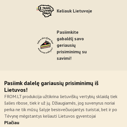
Keliauk Lietuvoje
Pasiimkite
gabalėlį savo
geriausių
prisiminimų su
savimi!
Pasiimk dalelę gariausių prisiminimų iš
Lietuvos!
FROM.LT produkcija užtikrina lietuviškų vertybių sklaidą tiek
šalies ribose, tiek ir už jų. Džiaugiamės, jog suvenyrus noriai
perka ne tik mūsų šalyje besisvečiuojantys turistai, bet ir po
Tėvynę mėgstantys keliauti Lietuvos gyventojai
Plačiau