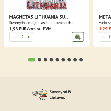
MAGNETAS LITHUANIA SU
META
VĖLIAVA IR VILNIAUS SIMBOLIAIS
LIETU
Suvenyrinis magnetas su Lietuvos trisp..
Vario s
1,98 EUR/vnt. su PVM
1,29 
Suvenyrai iš
Lietuvos