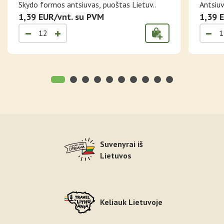
LIETUVA
Skydo formos antsiuvas, puoštas Lietuv..
Antsiuv
1,39 EUR/vnt. su PVM
1,39 
Suvenyrai iš
Lietuvos
Keliauk Lietuvoje