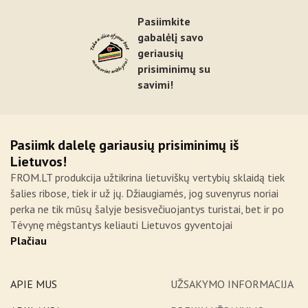
Pasiimkite
gabalėlį savo
geriausių
prisiminimų su
savimi!
Pasiimk dalelę gariausių prisiminimų iš
Lietuvos!
FROM.LT produkcija užtikrina lietuviškų vertybių sklaidą tiek
šalies ribose, tiek ir už jų. Džiaugiamės, jog suvenyrus noriai
perka ne tik mūsų šalyje besisvečiuojantys turistai, bet ir po
Tėvynę mėgstantys keliauti Lietuvos gyventojai
Plačiau
APIE MUS
UŽSAKYMO INFORMACIJA