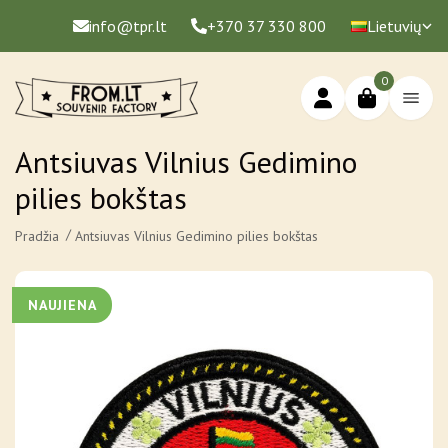
info@tpr.lt
+370 37 330 800
Lietuvių
0
Antsiuvas Vilnius Gedimino
pilies bokštas
Pradžia
Antsiuvas Vilnius Gedimino pilies bokštas
NAUJIENA