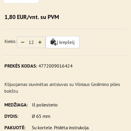
1,80 EUR/vnt. su PVM
Kiekis:
Į krepšelį
PREKĖS KODAS:
4772009016424
Klijuojamas siuvinėtas antsiuvas su Vilniaus Gedimino pilies
bokštu.
MEDŽIAGA:
Iš poliesterio
DYDIS:
Ø 65 mm
PAKUOTĖ:
Su kortele. Pridėta instrukcija.