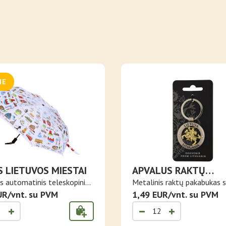
ME
S LIETUVOS MIESTAI
APVALUS RAKTŲ
PAKABUKAS SU VYČIU
is automatinis teleskopinis
Metalinis raktų pakabukas s
UŽRAŠU LIETUVA
UR/vnt. su PVM
vid..
1,49 EUR/vnt. su PVM