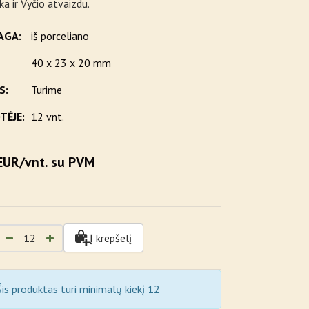
ka ir Vyčio atvaizdu.
AGA:
iš porceliano
40 x 23 x 20 mm
S:
Turime
TĖJE:
12 vnt.
EUR/vnt. su PVM
Į krepšelį
is produktas turi minimalų kiekį 12