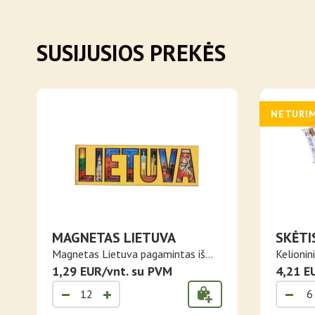
SUSIJUSIOS PREKĖS
NETURI
MAGNETAS LIETUVA
SKĖTI
Magnetas Lietuva pagamintas iš
Kelionin
MDF plo..
1,29 EUR/vnt. su PVM
sk..
4,21 E