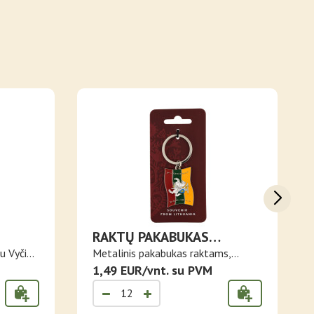
RAKTŲ PAKABUKAS
 IR
LIETUVOS VĖLIAVA IR VYTIS
u Vyčiu
Metalinis pakabukas raktams,
dekoruota..
1,49 EUR/vnt. su PVM