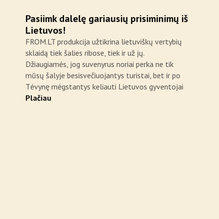
Pasiimk dalelę gariausių prisiminimų iš
Lietuvos!
FROM.LT produkcija užtikrina lietuviškų vertybių
sklaidą tiek šalies ribose, tiek ir už jų.
Džiaugiamės, jog suvenyrus noriai perka ne tik
mūsų šalyje besisvečiuojantys turistai, bet ir po
Tėvynę mėgstantys keliauti Lietuvos gyventojai
Plačiau