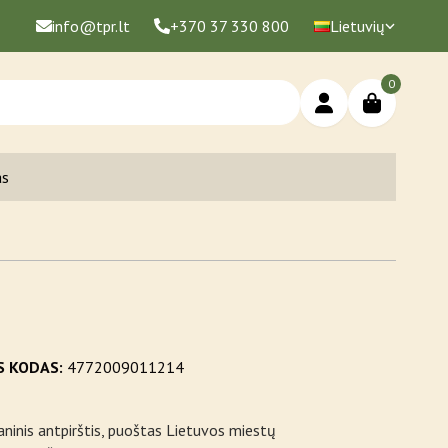
info@tpr.lt
+370 37 330 800
Lietuvių
0
as
S KODAS:
4772009011214
aninis antpirštis, puoštas Lietuvos miestų