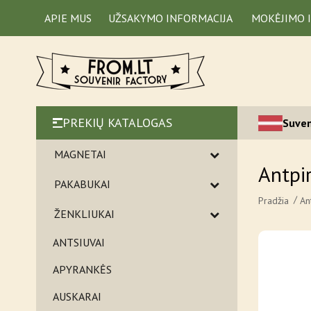
APIE MUS
UŽSAKYMO INFORMACIJA
MOKĖJIMO 
PREKIŲ KATALOGAS
Suven
MAGNETAI
Antpir
PAKABUKAI
Pradžia
An
ŽENKLIUKAI
ANTSIUVAI
APYRANKĖS
AUSKARAI