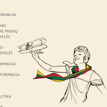
ORMACIJA
YMO
ME PREKIŲ
YKLĖS
O -
ISYKLĖS
ORMACIJA
NFORMACIJA
LITIKA