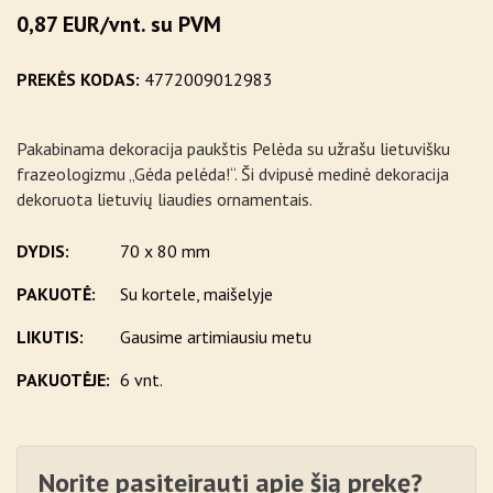
0,87 EUR/vnt. su PVM
PREKĖS KODAS:
4772009012983
Pakabinama dekoracija paukštis Pelėda su užrašu lietuvišku
frazeologizmu „Gėda pelėda!“. Ši dvipusė medinė dekoracija
dekoruota lietuvių liaudies ornamentais.
DYDIS:
70 x 80 mm
PAKUOTĖ:
Su kortele, maišelyje
LIKUTIS:
Gausime artimiausiu metu
PAKUOTĖJE:
6 vnt.
Norite pasiteirauti apie šią prekę?