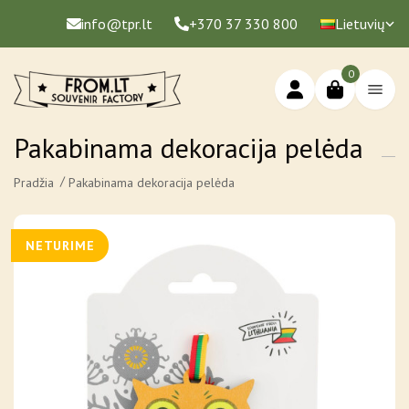
info@tpr.lt
+370 37 330 800
Lietuvių
0
Pakabinama dekoracija pelėda
Pradžia
Pakabinama dekoracija pelėda
NETURIME