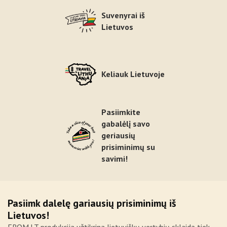
Suvenyrai iš
Lietuvos
Keliauk Lietuvoje
Pasiimkite
gabalėlį savo
geriausių
prisiminimų su
savimi!
Pasiimk dalelę gariausių prisiminimų iš
Lietuvos!