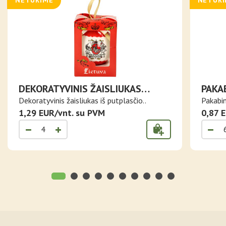
NETURIME
NETUR
DEKORATYVINIS ŽAISLIUKAS
PAKA
LIETUVA SU VYČIU BALTOS
SUPA
Dekoratyvinis žaisliukas iš putplasčio..
Pakabin
SPALVOS
1,29 EUR/vnt. su PVM
0,87 