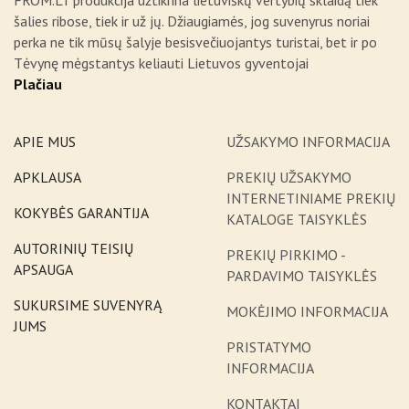
FROM.LT produkcija užtikrina lietuviškų vertybių sklaidą tiek
šalies ribose, tiek ir už jų. Džiaugiamės, jog suvenyrus noriai
perka ne tik mūsų šalyje besisvečiuojantys turistai, bet ir po
Tėvynę mėgstantys keliauti Lietuvos gyventojai
Plačiau
APIE MUS
UŽSAKYMO INFORMACIJA
APKLAUSA
PREKIŲ UŽSAKYMO
INTERNETINIAME PREKIŲ
KOKYBĖS GARANTIJA
KATALOGE TAISYKLĖS
AUTORINIŲ TEISIŲ
PREKIŲ PIRKIMO -
APSAUGA
PARDAVIMO TAISYKLĖS
SUKURSIME SUVENYRĄ
MOKĖJIMO INFORMACIJA
JUMS
PRISTATYMO
INFORMACIJA
KONTAKTAI